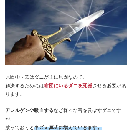
原因①～③はダニが主に原因なので、
解決するためには
布団にいるダニを死滅
させる必要があ
ります。
アレルゲン
や
吸血する
など様々な害を及ぼすダニです
が、
放っておくと
ネズミ算式に増えていきます。