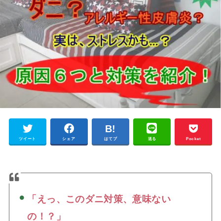
ツイート
シェア
はてブ
送る
Pocket
「えっ、このダニ対策、意味ない
の！？」