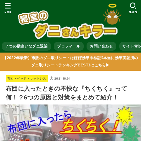
MENU
SEARCH
７つの勘違いなダニ退治
プロフィール
お問い合わせ
サイトマ
【2022年最新】市販のダニ取りシートはほぼ効果未検証⁉本当に効果実証済の
ダニ取りシートランキングBEST3はこちら▶
2021.10.01
布団・ベッド・マットレス
布団に入ったときの不快な『ちくちく』って
何！？6つの原因と対策をまとめて紹介！