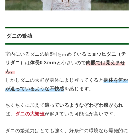
ダニの繁殖
室内にいるダニの約8割を占めている
ヒョウヒダニ（チ
リダニ）
は
体長0.3ｍｍ
と小さいので
肉眼では見えませ
ん。
しかしダニの大群が身体によじ登ってくると
身体を何か
が這っているような不快感
を感じます。
ちくちくに加えて
這っているようなぞわぞわ感
があれ
ば、
ダニの大繁殖
が起きている可能性が高いです。
ダニの繁殖力はとても強く、好条件の環境なら爆発的に