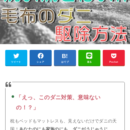
ツイート
シェア
はてブ
送る
Pocket
「えっ、このダニ対策、意味ない
の！？」
枕もベッドもマットレスも、見えないだけでダニの天
国！
あなたのにも家族のにも、ダニがうじゃうじ