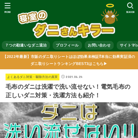
MENU
SEARCH
７つの勘違いなダニ退治
プロフィール
お問い合わせ
サイトマ
【2022年最新】市販のダニ取りシートはほぼ効果未検証⁉本当に効果実証済の
ダニ取りシートランキングBEST3はこちら▶
2021.06.24
よくあるダニ対策・駆除方法の真実
毛布のダニは洗濯で洗い流せない！電気毛布の
正しいダニ対策・洗濯方法も紹介！